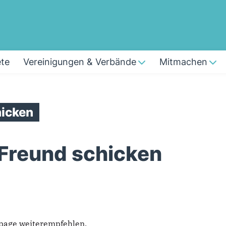
te
Vereinigungen & Verbände
Mitmachen
icken
 Freund schicken
epage weiterempfehlen.