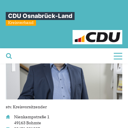
Sie sind hier
»
Marcus Unger
CDU Osnabrück-Land
Marcus
Unger
Kreisverband
Toggl
stv. Kreisvorsitzender
Nienkampstraße 1
49163 Bohmte