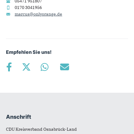
05471 951807
0170 3041956
marcus@onlyorange.de
Empfehlen Sie uns!
Anschrift
Fußbereich
CDU Kreisverband Osnabrück-Land